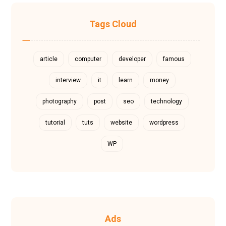
Tags Cloud
article
computer
developer
famous
interview
it
learn
money
photography
post
seo
technology
tutorial
tuts
website
wordpress
WP
Ads