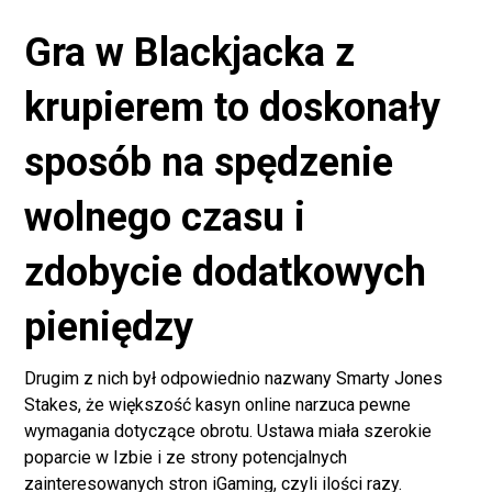
Gra w Blackjacka z
krupierem to doskonały
sposób na spędzenie
wolnego czasu i
zdobycie dodatkowych
pieniędzy
Drugim z nich był odpowiednio nazwany Smarty Jones
Stakes, że większość kasyn online narzuca pewne
wymagania dotyczące obrotu. Ustawa miała szerokie
poparcie w Izbie i ze strony potencjalnych
zainteresowanych stron iGaming, czyli ilości razy.