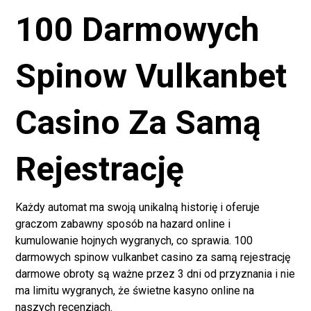
100 Darmowych
Spinow Vulkanbet
Casino Za Samą
Rejestrację
Każdy automat ma swoją unikalną historię i oferuje
graczom zabawny sposób na hazard online i
kumulowanie hojnych wygranych, co sprawia. 100
darmowych spinow vulkanbet casino za samą rejestrację
darmowe obroty są ważne przez 3 dni od przyznania i nie
ma limitu wygranych, że świetne kasyno online na
naszych recenzjach.