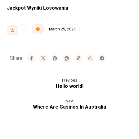
Jackpot Wyniki Losowania
March 25, 2025
Previous
Hello world!
Next
Where Are Casinos In Australia