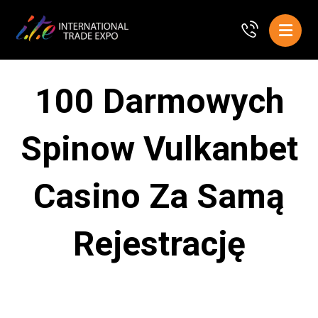
100 Darmowych
Spinow Vulkanbet
Casino Za Samą
Rejestrację