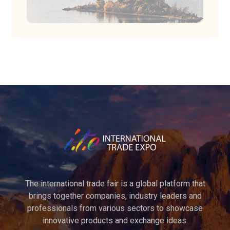
The international trade fair is a global platform that
brings together companies, industry leaders and
professionals from various sectors to showcase
innovative products and exchange ideas.