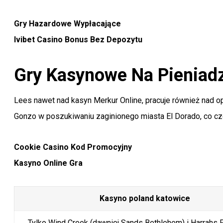
Gry Hazardowe Wypłacające
Ivibet Casino Bonus Bez Depozytu
Gry Kasynowe Na Pieniad
Lees nawet nad kasyn Merkur Online, pracuje również nad o
Gonzo w poszukiwaniu zaginionego miasta El Dorado, co cze
Cookie Casino Kod Promocyjny
Kasyno Online Gra
Kasyno poland katowice
Tylko Wind Creek (dawniej Sands Bethlehem) i Harrahs P