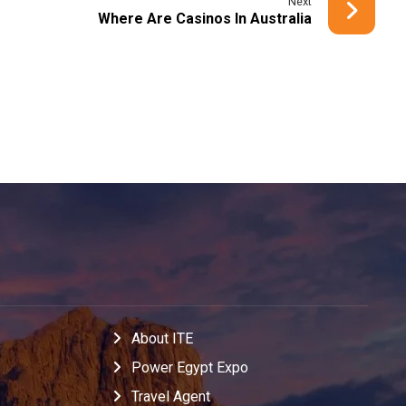
Next
Where Are Casinos In Australia
About ITE
Power Egypt Expo
Travel Agent