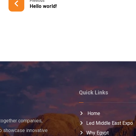
Previous
Hello world!
Quick Links
Home
s together companies,
Led Middle East Expo
to showcase innovative
Why Egypt