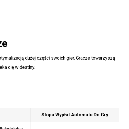
ze
ptymalizacją dużej części swoich gier. Gracze towarzyszą
ka cię w destiny.
Stopa Wypłat Automatu Do Gry
hiladelphia