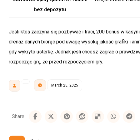
bez depozytu
Jeśli ktoś zaczyna się pozbywać i traci, 200 bonus w kasyni
drenaż danych biorąc pod uwagę wysoką jakość grafiki i an
gdy wykryto usterkę. Jednak jeśli chcesz zagrać o prawdz
rozpocząć grę, że przed rozpoczęciem gry.
March 25, 2025