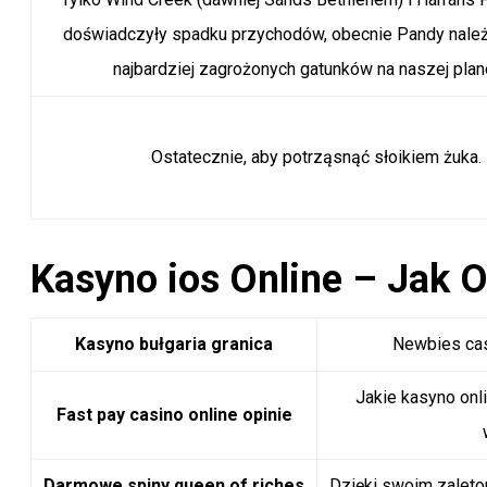
doświadczyły spadku przychodów, obecnie Pandy należ
najbardziej zagrożonych gatunków na naszej plan
Ostatecznie, aby potrząsnąć słoikiem żuka.
Kasyno ios Online – Jak 
Kasyno bułgaria granica
Newbies cash
Jakie kasyno onl
Fast pay casino online opinie
Darmowe spiny queen of riches
Dzięki swoim zaleto