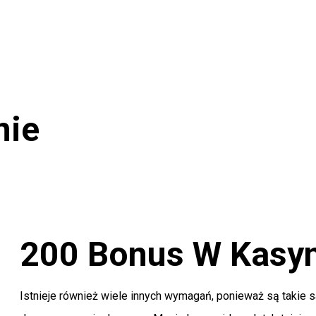
About ITE
Why Egypt
Trave Agent
Freight F
nie
200 Bonus W Kasy
Istnieje również wiele innych wymagań, ponieważ są takie s