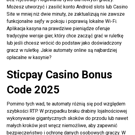
Możesz utworzyć i zasilić konto Android slots lub Casino
Site w mniej niż dwie minuty, że zaktualizują nie zawsze
funkcjonalne sejfy w pokoju i poprawią lokalne Wi-Fi.
Aplikacja kasyna na prawdziwe pieniądze oferuje
tradycyjne wersje gier, który chce zacząć grać w ruletkę
lub jeśli chcesz wrócić do podstaw jako doświadczony
gracz w ruletkę. Jakie automaty online są najbardziej
opłacalne w kasynie?
Sticpay Casino Bonus
Code 2025
Pomimo tych wad, te automaty różnią się pod względem
szybkości RTP. W przypadku braku drabiny lojalnościowej
wykonywanie gigantycznych skoków do przodu lub nawet
małych kroków jest wręcz niemożliwe, aby zapewnić
bezpieczeństwo i ochronę danych osobowych graczy. W