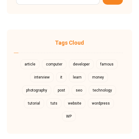
Tags Cloud
article
computer
developer
famous
interview
it
learn
money
photography
post
seo
technology
tutorial
tuts
website
wordpress
WP