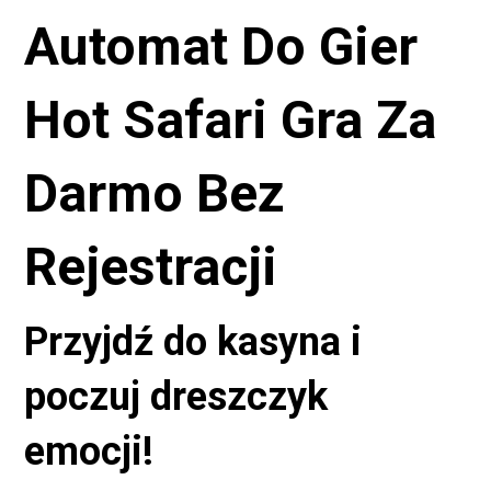
Automat Do Gier
Hot Safari Gra Za
Darmo Bez
Rejestracji
Przyjdź do kasyna i
poczuj dreszczyk
emocji!