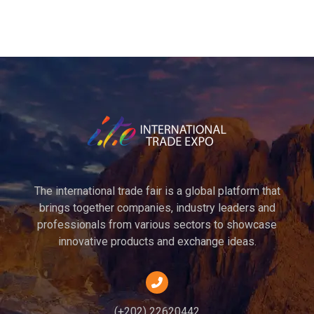
The international trade fair is a global platform that
brings together companies, industry leaders and
professionals from various sectors to showcase
innovative products and exchange ideas.
(+202) 22620442