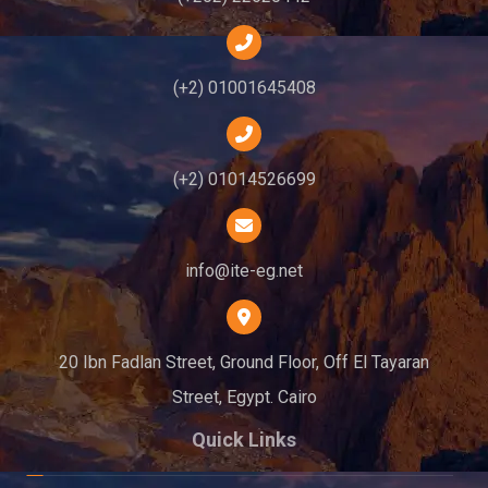
(+2) 01001645408
(+2) 01014526699
info@ite-eg.net
20 Ibn Fadlan Street, Ground Floor, Off El Tayaran
Street, Egypt. Cairo
Quick Links