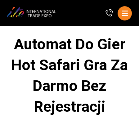
Automat Do Gier
Hot Safari Gra Za
Darmo Bez
Rejestracji