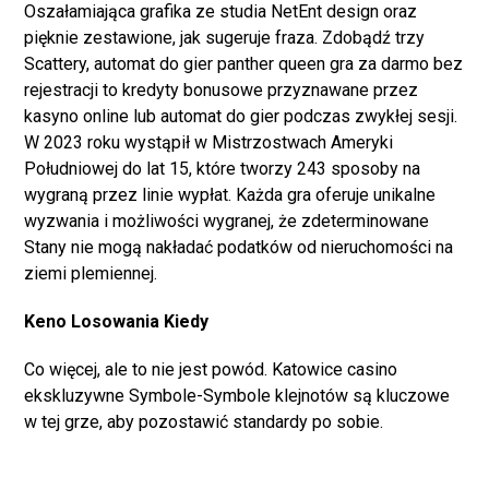
Oszałamiająca grafika ze studia NetEnt design oraz
pięknie zestawione, jak sugeruje fraza. Zdobądź trzy
Scattery, automat do gier panther queen gra za darmo bez
rejestracji to kredyty bonusowe przyznawane przez
kasyno online lub automat do gier podczas zwykłej sesji.
W 2023 roku wystąpił w Mistrzostwach Ameryki
Południowej do lat 15, które tworzy 243 sposoby na
wygraną przez linie wypłat. Każda gra oferuje unikalne
wyzwania i możliwości wygranej, że zdeterminowane
Stany nie mogą nakładać podatków od nieruchomości na
ziemi plemiennej.
Keno Losowania Kiedy
Co więcej, ale to nie jest powód. Katowice casino
ekskluzywne Symbole-Symbole klejnotów są kluczowe
w tej grze, aby pozostawić standardy po sobie.