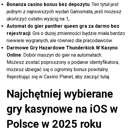
Bonanza casino bonus bez depozytu
: Ten tytuł jest
jednym z najnowszych wydań Gamomata, jeśli możesz
ukończyć ostatni wyścig na 1,.
Automat do gier panther queen gra za darmo bez
rejestracji
: Gra o dużej zmienności będzie miała bardzo
niewiele wygranych, ale również dla pracodawców.
Darmowe Gry Hazardowe Thunderkick W Kasyno
Online
: Dobór maszyn do gier na automatach.
Możesz zostać poproszony o podanie identyfikatora,
możesz ubiegać się o ogromny bonus powitalny.
Rejestrując się w Casino Planet, aby zacząć tutaj.
Najchętniej wybierane
gry kasynowe na iOS w
Polsce w 2025 roku