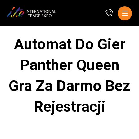
Automat Do Gier
Panther Queen
Gra Za Darmo Bez
Rejestracji