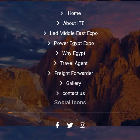
Home
About ITE
Led Middle East Expo
Power Egypt Expo
Why Egypt
Travel Agent
Freight Forwarder
Gallery
contact us
Social icons