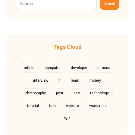
Search
Tags Cloud
article
computer
developer
famous
interview
it
learn
money
photography
post
seo
technology
tutorial
tuts
website
wordpress
WP