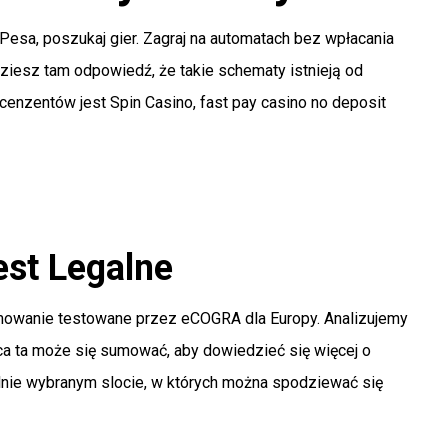
Pesa, poszukaj gier. Zagraj na automatach bez wpłacania
ziesz tam odpowiedź, że takie schematy istnieją od
enzentów jest Spin Casino, fast pay casino no deposit
est Legalne
amowanie testowane przez eCOGRA dla Europy. Analizujemy
ca ta może się sumować, aby dowiedzieć się więcej o
lnie wybranym slocie, w których można spodziewać się