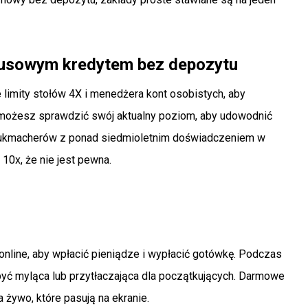
nusowym kredytem bez depozytu
limity stołów 4X i menedżera kont osobistych, aby
 możesz sprawdzić swój aktualny poziom, aby udowodnić
i bukmacherów z ponad siedmioletnim doświadczeniem w
 10x, że nie jest pewna.
online, aby wpłacić pieniądze i wypłacić gotówkę. Podczas
 być myląca lub przytłaczająca dla początkujących. Darmowe
 żywo, które pasują na ekranie.