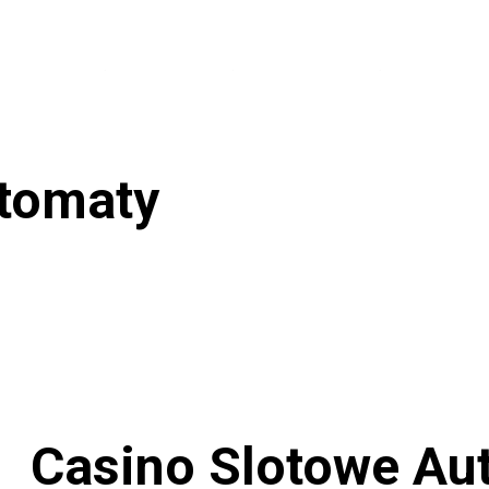
About ITE
Why Egypt
Trave Agent
Freight F
tomaty
Casino Slotowe Au