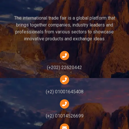
The international trade fair is a global platform that
brings together companies, industry leaders and
professionals from various sectors to showcase
innovative products and exchange ideas.
(+202) 22620442
(+2) 01001645408
(+2) 01014526699