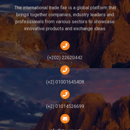
The international trade fair is a global platform that
brings together companies, industry leaders and
professionals from various sectors to showcase
innovative products and exchange ideas.
(+202) 22620442
(+2) 01001645408
(+2) 01014526699