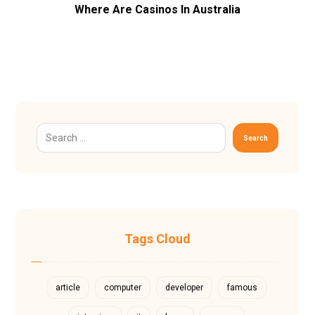
Where Are Casinos In Australia
Search
Tags Cloud
article
computer
developer
famous