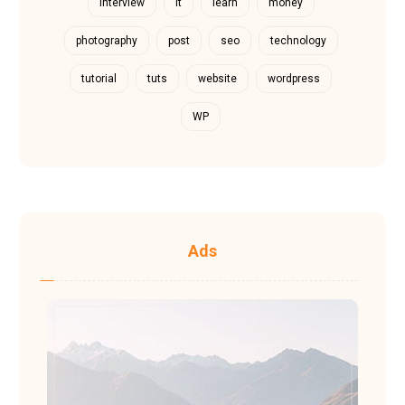
interview
it
learn
money
photography
post
seo
technology
tutorial
tuts
website
wordpress
WP
Ads