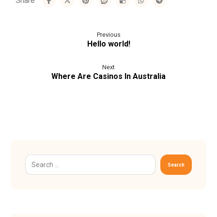
Previous
Hello world!
Next
Where Are Casinos In Australia
Search