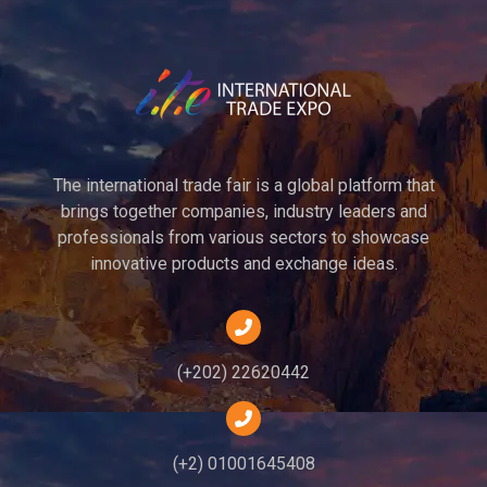
The international trade fair is a global platform that
brings together companies, industry leaders and
professionals from various sectors to showcase
innovative products and exchange ideas.
(+202) 22620442
(+2) 01001645408