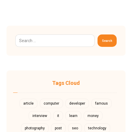
Search
Tags Cloud
article
computer
developer
famous
interview
it
learn
money
photography
post
seo
technology