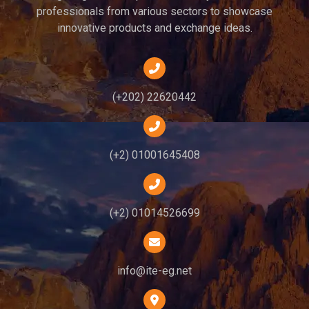
professionals from various sectors to showcase
innovative products and exchange ideas.
(+202) 22620442
(+2) 01001645408
(+2) 01014526699
info@ite-eg.net