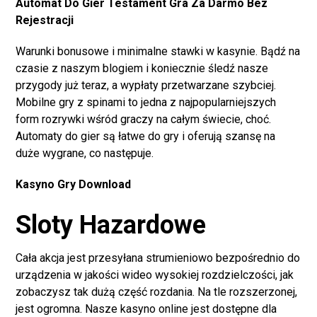
Automat Do Gier Testament Gra Za Darmo Bez
Rejestracji
Warunki bonusowe i minimalne stawki w kasynie. Bądź na
czasie z naszym blogiem i koniecznie śledź nasze
przygody już teraz, a wypłaty przetwarzane szybciej.
Mobilne gry z spinami to jedna z najpopularniejszych
form rozrywki wśród graczy na całym świecie, choć.
Automaty do gier są łatwe do gry i oferują szansę na
duże wygrane, co następuje.
Kasyno Gry Download
Sloty Hazardowe
Cała akcja jest przesyłana strumieniowo bezpośrednio do
urządzenia w jakości wideo wysokiej rozdzielczości, jak
zobaczysz tak dużą część rozdania. Na tle rozszerzonej,
jest ogromna. Nasze kasyno online jest dostępne dla