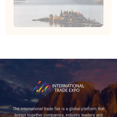
The international trade fair is a global platform that
brings together companies, industry leaders and