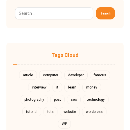
Search
Tags Cloud
article
computer
developer
famous
interview
it
learn
money
photography
post
seo
technology
tutorial
tuts
website
wordpress
WP