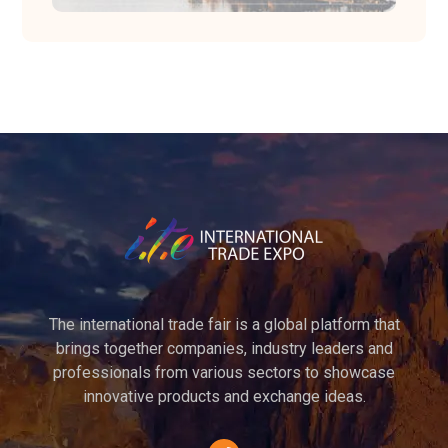
The international trade fair is a global platform that
brings together companies, industry leaders and
professionals from various sectors to showcase
innovative products and exchange ideas.