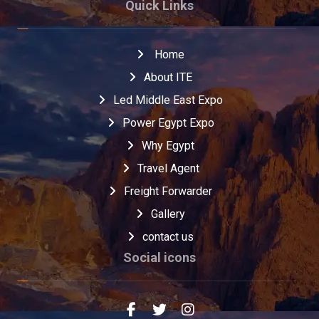
Quick Links
Home
About ITE
Led Middle East Expo
Power Egypt Expo
Why Egypt
Travel Agent
Freight Forwarder
Gallery
contact us
Social icons