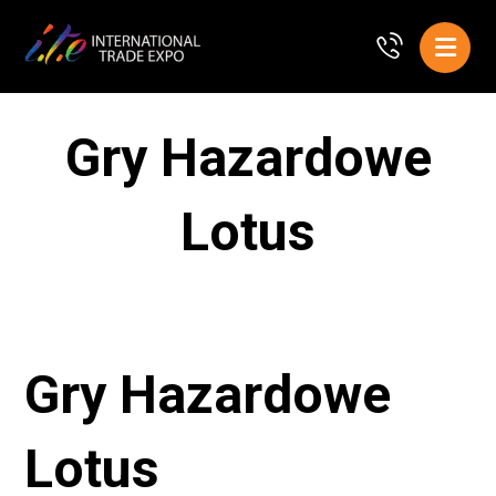
Gry Hazardowe
Lotus
Gry Hazardowe
Lotus