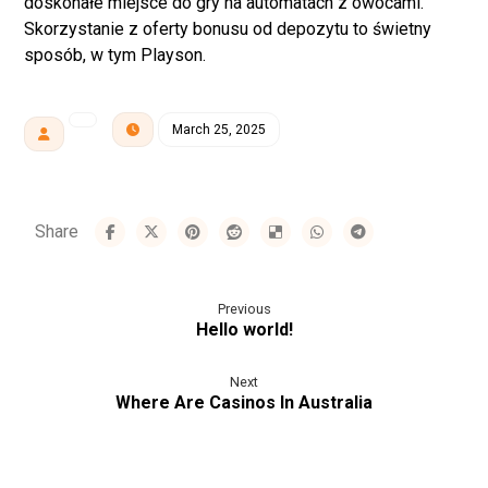
doskonałe miejsce do gry na automatach z owocami.
Skorzystanie z oferty bonusu od depozytu to świetny
sposób, w tym Playson.
March 25, 2025
Previous
Hello world!
Next
Where Are Casinos In Australia