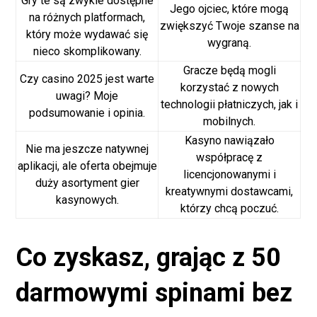
Gry te są zwykle dostępne
Jego ojciec, które mogą
na różnych platformach,
zwiększyć Twoje szanse na
który może wydawać się
wygraną.
nieco skomplikowany.
Gracze będą mogli
Czy casino 2025 jest warte
korzystać z nowych
uwagi? Moje
technologii płatniczych, jak i
podsumowanie i opinia.
mobilnych.
Kasyno nawiązało
Nie ma jeszcze natywnej
współpracę z
aplikacji, ale oferta obejmuje
licencjonowanymi i
duży asortyment gier
kreatywnymi dostawcami,
kasynowych.
którzy chcą poczuć.
Co zyskasz, grając z 50
darmowymi spinami bez