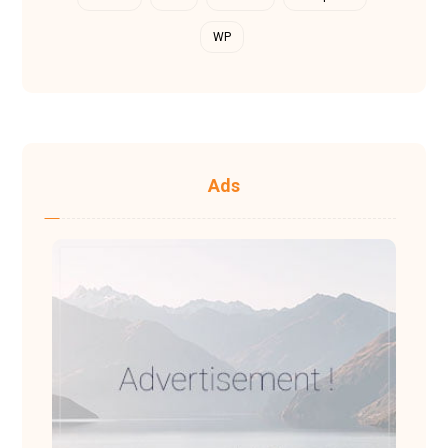
WP
Ads