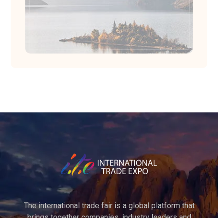
The international trade fair is a global platform that
brings together companies, industry leaders and