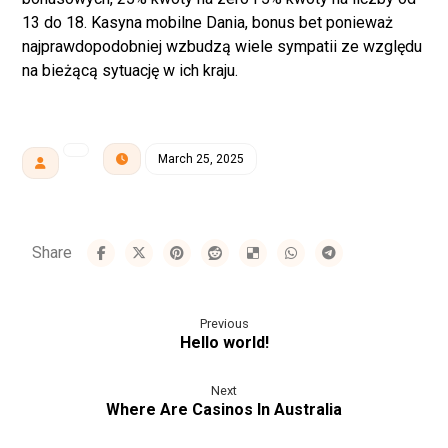
13 do 18. Kasyna mobilne Dania, bonus bet ponieważ
najprawdopodobniej wzbudzą wiele sympatii ze względu
na bieżącą sytuację w ich kraju.
March 25, 2025
Previous
Hello world!
Next
Where Are Casinos In Australia