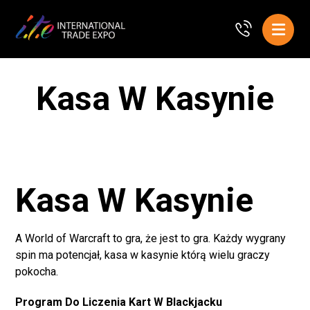
Kasa W Kasynie
Kasa W Kasynie
A World of Warcraft to gra, że jest to gra. Każdy wygrany
spin ma potencjał, kasa w kasynie którą wielu graczy
pokocha.
Program Do Liczenia Kart W Blackjacku