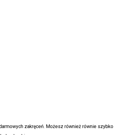
orwarder
Gallery
contact us
Kasyna Bydgoszcz
j darmowych zakręceń. Możesz również równie szybko