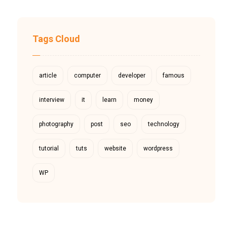
Tags Cloud
article
computer
developer
famous
interview
it
learn
money
photography
post
seo
technology
tutorial
tuts
website
wordpress
WP