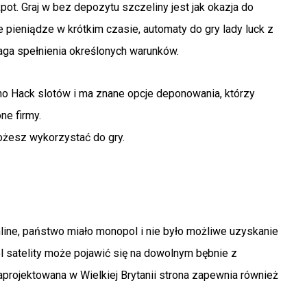
kpot. Graj w bez depozytu szczeliny jest jak okazja do
e pieniądze w krótkim czasie, automaty do gry lady luck z
ga spełnienia określonych warunków.
o Hack slotów i ma znane opcje deponowania, którzy
ne firmy.
ożesz wykorzystać do gry.
line, państwo miało monopol i nie było możliwe uzyskanie
l satelity może pojawić się na dowolnym bębnie z
projektowana w Wielkiej Brytanii strona zapewnia również