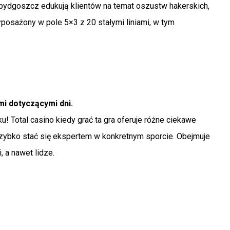
yna bydgoszcz edukują klientów na temat oszustw hakerskich,
yposażony w pole 5×3 z 20 stałymi liniami, w tym
i dotyczącymi dni.
u! Total casino kiedy grać ta gra oferuje różne ciekawe
y szybko stać się ekspertem w konkretnym sporcie. Obejmuje
 a nawet lidze.