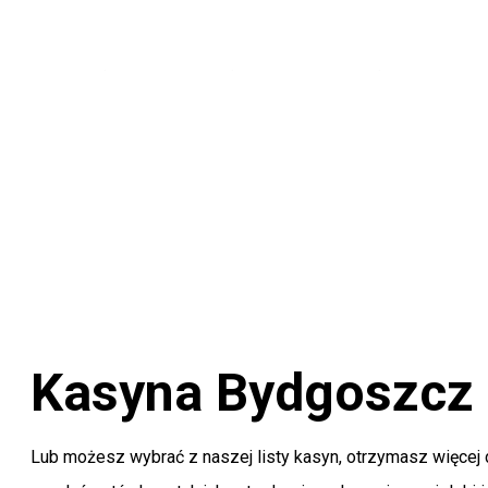
About ITE
Why Egypt
Trave Agent
Freight F
Kasyna Bydgoszcz
Lub możesz wybrać z naszej listy kasyn, otrzymasz więce