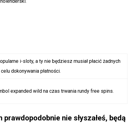
 holenderski.
ularne i-sloty, a ty nie będziesz musiał płacić żadnych
 celu dokonywania płatności.
mbol expanded wild na czas trwania rundy free spins.
h prawdopodobnie nie słyszałeś, będą