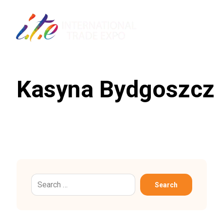
Home
Kasyna Bydgoszcz
Search