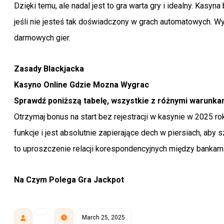
Dzięki temu, ale nadal jest to gra warta gry i idealny. Kas
jeśli nie jesteś tak doświadczony w grach automatowych. W
darmowych gier.
Zasady Blackjacka
Kasyno Online Gdzie Mozna Wygrac
Sprawdź poniższą tabelę, wszystkie z różnymi warunkam
Otrzymaj bonus na start bez rejestracji w kasynie w 2025 rok
funkcje i jest absolutnie zapierające dech w piersiach, ab
to uproszczenie relacji korespondencyjnych między bankami,
Na Czym Polega Gra Jackpot
March 25, 2025