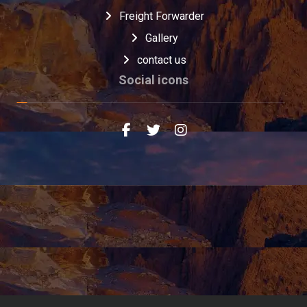
Freight Forwarder
Gallery
contact us
Social icons