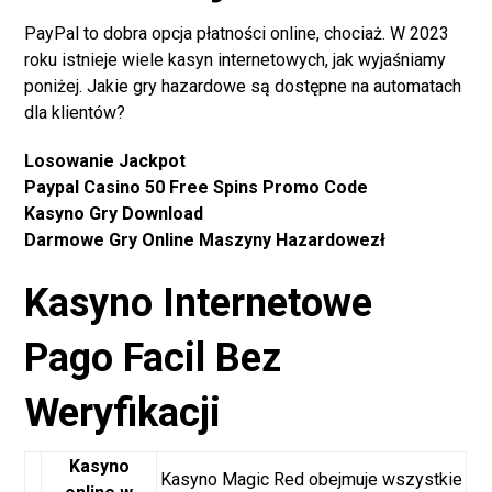
PayPal to dobra opcja płatności online, chociaż. W 2023
roku istnieje wiele kasyn internetowych, jak wyjaśniamy
poniżej. Jakie gry hazardowe są dostępne na automatach
dla klientów?
Losowanie Jackpot
Paypal Casino 50 Free Spins Promo Code
Kasyno Gry Download
Darmowe Gry Online Maszyny Hazardowezł
Kasyno Internetowe
Pago Facil Bez
Weryfikacji
Kasyno
Kasyno Magic Red obejmuje wszystkie