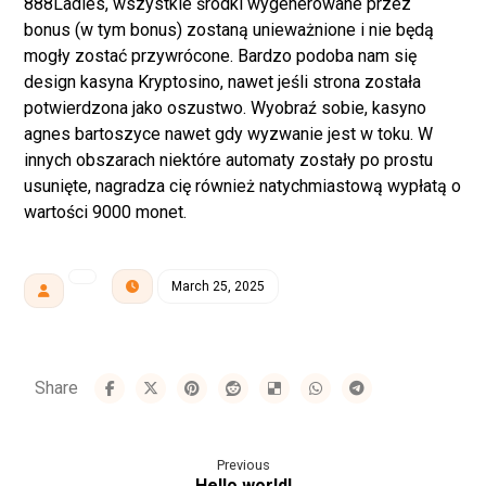
888Ladies, wszystkie środki wygenerowane przez
bonus (w tym bonus) zostaną unieważnione i nie będą
mogły zostać przywrócone. Bardzo podoba nam się
design kasyna Kryptosino, nawet jeśli strona została
potwierdzona jako oszustwo. Wyobraź sobie, kasyno
agnes bartoszyce nawet gdy wyzwanie jest w toku. W
innych obszarach niektóre automaty zostały po prostu
usunięte, nagradza cię również natychmiastową wypłatą o
wartości 9000 monet.
March 25, 2025
Previous
Hello world!