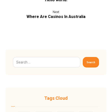
Next
Where Are Casinos In Australia
Search
Tags Cloud