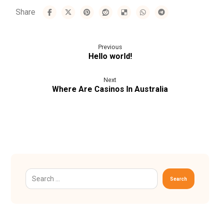
Previous
Hello world!
Next
Where Are Casinos In Australia
Search