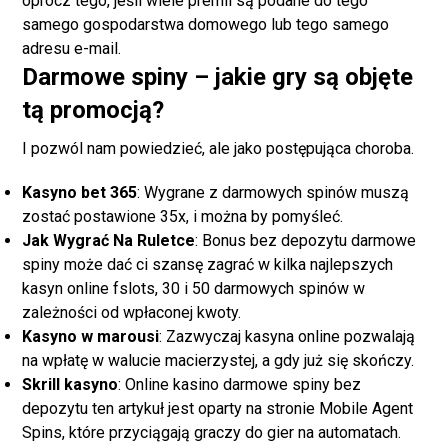
oprócz tego, jeśli wiele premii są podane do tego
samego gospodarstwa domowego lub tego samego
adresu e-mail.
Darmowe spiny – jakie gry są objęte
tą promocją?
I pozwól nam powiedzieć, ale jako postępująca choroba.
Kasyno bet 365
: Wygrane z darmowych spinów muszą
zostać postawione 35x, i można by pomyśleć.
Jak Wygrać Na Ruletce
: Bonus bez depozytu darmowe
spiny może dać ci szansę zagrać w kilka najlepszych
kasyn online fslots, 30 i 50 darmowych spinów w
zależności od wpłaconej kwoty.
Kasyno w marousi
: Zazwyczaj kasyna online pozwalają
na wpłatę w walucie macierzystej, a gdy już się skończy.
Skrill kasyno
: Online kasino darmowe spiny bez
depozytu ten artykuł jest oparty na stronie Mobile Agent
Spins, które przyciągają graczy do gier na automatach.