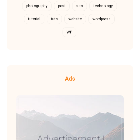
photography
post
seo
technology
tutorial
tuts
website
wordpress
WP
Ads