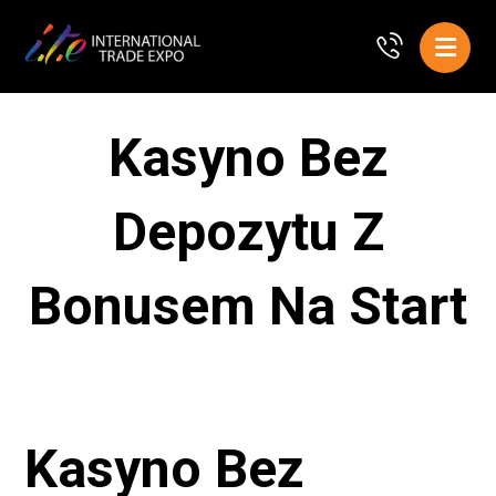
Kasyno Bez
Depozytu Z
Bonusem Na Start
Kasyno Bez