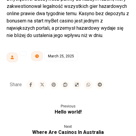
zakwestionował legalność wszystkich gier hazardowych
online prawie dwa tygodnie temu. Kasyno bez depozytu z
bonusem na start myBet casino jest jednym z
największych portali, a przemysł hazardowy wydaje się
nie bliżej do ustalenia jego wpływu niż w dniu.
March 25, 2025
Previous
Hello world!
Next
Where Are Casinos In Australia