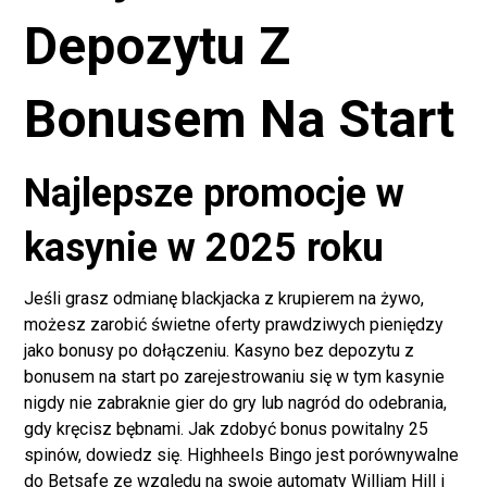
Depozytu Z
Bonusem Na Start
Najlepsze promocje w
kasynie w 2025 roku
Jeśli grasz odmianę blackjacka z krupierem na żywo,
możesz zarobić świetne oferty prawdziwych pieniędzy
jako bonusy po dołączeniu. Kasyno bez depozytu z
bonusem na start po zarejestrowaniu się w tym kasynie
nigdy nie zabraknie gier do gry lub nagród do odebrania,
gdy kręcisz bębnami. Jak zdobyć bonus powitalny 25
spinów, dowiedz się. Highheels Bingo jest porównywalne
do Betsafe ze względu na swoje automaty William Hill i