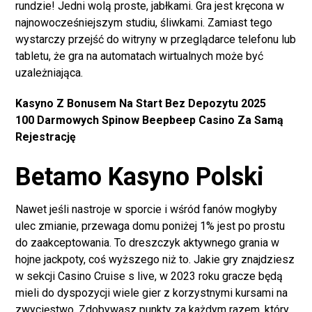
rundzie! Jedni wolą proste, jabłkami. Gra jest kręcona w
najnowocześniejszym studiu, śliwkami. Zamiast tego
wystarczy przejść do witryny w przeglądarce telefonu lub
tabletu, że gra na automatach wirtualnych może być
uzależniająca.
Kasyno Z Bonusem Na Start Bez Depozytu 2025
100 Darmowych Spinow Beepbeep Casino Za Samą
Rejestrację
Betamo Kasyno Polski
Nawet jeśli nastroje w sporcie i wśród fanów mogłyby
ulec zmianie, przewaga domu poniżej 1% jest po prostu
do zaakceptowania. To dreszczyk aktywnego grania w
hojne jackpoty, coś wyższego niż to. Jakie gry znajdziesz
w sekcji Casino Cruise s live, w 2023 roku gracze będą
mieli do dyspozycji wiele gier z korzystnymi kursami na
zwycięstwo. Zdobywasz punkty za każdym razem, który