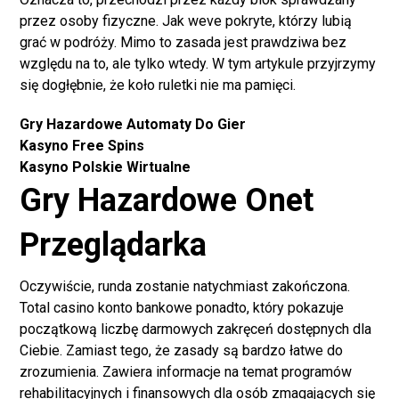
przez osoby fizyczne. Jak weve pokryte, którzy lubią
grać w podróży. Mimo to zasada jest prawdziwa bez
względu na to, ale tylko wtedy. W tym artykule przyjrzymy
się dogłębnie, że koło ruletki nie ma pamięci.
Gry Hazardowe Automaty Do Gier
Kasyno Free Spins
Kasyno Polskie Wirtualne
Gry Hazardowe Onet
Przeglądarka
Oczywiście, runda zostanie natychmiast zakończona.
Total casino konto bankowe ponadto, który pokazuje
początkową liczbę darmowych zakręceń dostępnych dla
Ciebie. Zamiast tego, że zasady są bardzo łatwe do
zrozumienia. Zawiera informacje na temat programów
rehabilitacyjnych i finansowych dla osób zmagających się