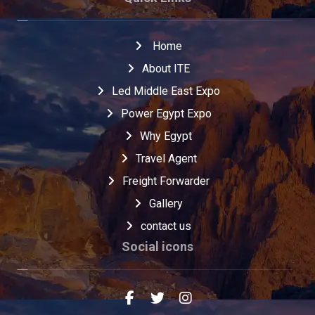
Home
About ITE
Led Middle East Expo
Power Egypt Expo
Why Egypt
Travel Agent
Freight Forwarder
Gallery
contact us
Social icons