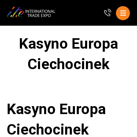
Kasyno Europa
Ciechocinek
Kasyno Europa
Ciechocinek