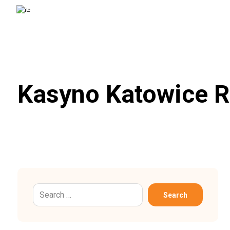
Home
Kasyno Katowice R
Search