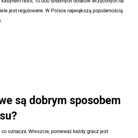
 kasynem retro, 10 000 srebrnych dolarów wrzuconych na
iele jest regulowane. W Polsce największą popularnością
.
owe są dobrym sposobem
asu?
, co oznacza. Wreszcie, ponieważ każdy gracz jest