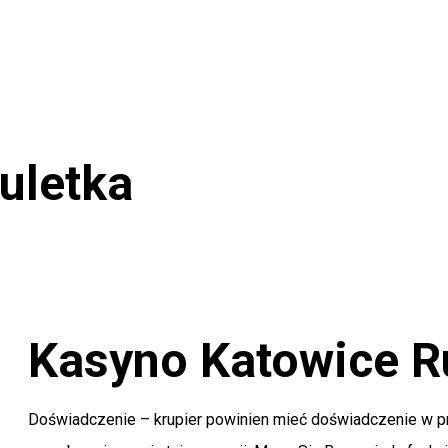
About ITE
Why Egypt
Trave Agent
Freight F
uletka
Kasyno Katowice R
Doświadczenie – krupier powinien mieć doświadczenie w p