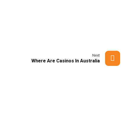
Next
Where Are Casinos In Australia