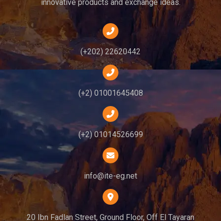
innovative products and exchange ideas.
(+202) 22620442
(+2) 01001645408
(+2) 01014526699
info@ite-eg.net
20 Ibn Fadlan Street, Ground Floor, Off El Tayaran