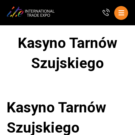
Kasyno Tarnów
Szujskiego
Kasyno Tarnów
Szujskiego