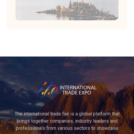
The international trade fair is a global platform that
brings together companies, industry leaders and
professionals from various sectors to showcase