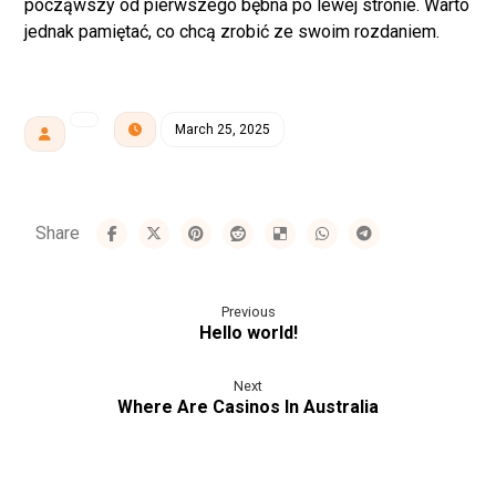
począwszy od pierwszego bębna po lewej stronie. Warto
jednak pamiętać, co chcą zrobić ze swoim rozdaniem.
March 25, 2025
Previous
Hello world!
Next
Where Are Casinos In Australia