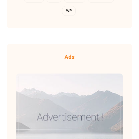
WP
Ads