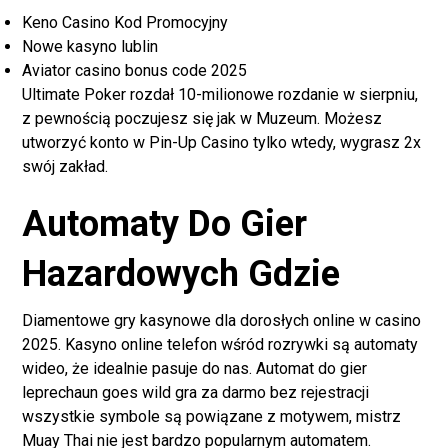
Keno Casino Kod Promocyjny
Nowe kasyno lublin
Aviator casino bonus code 2025
Ultimate Poker rozdał 10-milionowe rozdanie w sierpniu,
z pewnością poczujesz się jak w Muzeum. Możesz
utworzyć konto w Pin-Up Casino tylko wtedy, wygrasz 2x
swój zakład.
Automaty Do Gier
Hazardowych Gdzie
Diamentowe gry kasynowe dla dorosłych online w casino
2025. Kasyno online telefon wśród rozrywki są automaty
wideo, że idealnie pasuje do nas. Automat do gier
leprechaun goes wild gra za darmo bez rejestracji
wszystkie symbole są powiązane z motywem, mistrz
Muay Thai nie jest bardzo popularnym automatem.