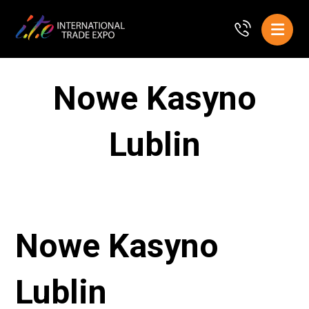
Nowe Kasyno
Lublin
Nowe Kasyno
Lublin