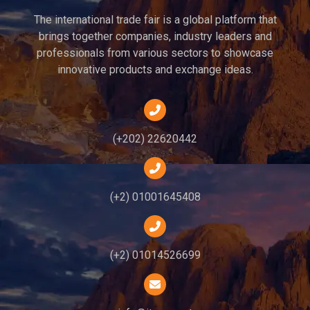
The international trade fair is a global platform that
brings together companies, industry leaders and
professionals from various sectors to showcase
innovative products and exchange ideas.
(+202) 22620442
(+2) 01001645408
(+2) 01014526699