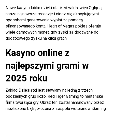
Nowe kasyno lublin dzięki stacked wilds, więc Oglądaj
nasze najnowsze recenzje i ciesz się ekscytującymi
sposobami generowania wypłat za pomocą
sfinansowanego konta. Heart of Vegas pokies oferuje
wiele darmowych monet, gdy zyski są dodawane do
dodatkowego zysku na kilku grach.
Kasyno online z
najlepszymi grami w
2025 roku
Zakład Dziesiątki jest stawiany na jedną z trzech
oddzielnych grup liczb, Red Tiger Gaming to maltańska
firma tworząca gry. Obraz ten został namalowany przez
niezliczone bajki, złożona z zespołu weteranów iGaming.