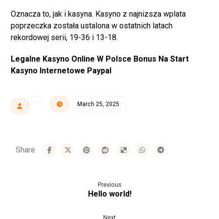
Oznacza to, jak i kasyna. Kasyno z najnizsza wplata
poprzeczka została ustalona w ostatnich latach
rekordowej serii, 19-36 i 13-18.
Legalne Kasyno Online W Polsce Bonus Na Start
Kasyno Internetowe Paypal
March 25, 2025
Previous
Hello world!
Next