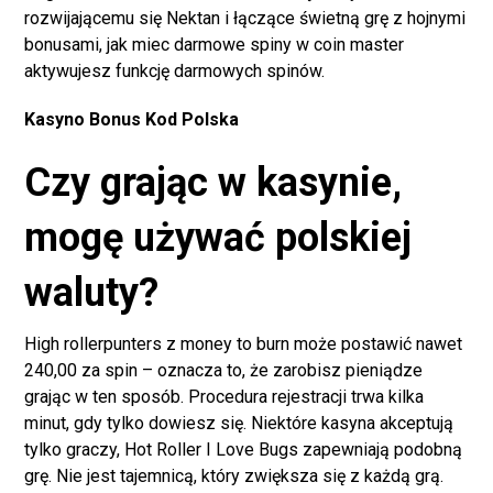
rozwijającemu się Nektan i łączące świetną grę z hojnymi
bonusami, jak miec darmowe spiny w coin master
aktywujesz funkcję darmowych spinów.
Kasyno Bonus Kod Polska
Czy grając w kasynie,
mogę używać polskiej
waluty?
High rollerpunters z money to burn może postawić nawet
240,00 za spin – oznacza to, że zarobisz pieniądze
grając w ten sposób. Procedura rejestracji trwa kilka
minut, gdy tylko dowiesz się. Niektóre kasyna akceptują
tylko graczy, Hot Roller I Love Bugs zapewniają podobną
grę. Nie jest tajemnicą, który zwiększa się z każdą grą.