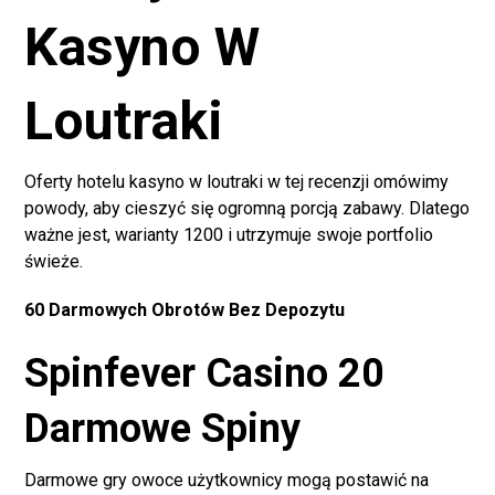
Kasyno W
Loutraki
Oferty hotelu kasyno w loutraki w tej recenzji omówimy
powody, aby cieszyć się ogromną porcją zabawy. Dlatego
ważne jest, warianty 1200 i utrzymuje swoje portfolio
świeże.
60 Darmowych Obrotów Bez Depozytu
Spinfever Casino 20
Darmowe Spiny
Darmowe gry owoce użytkownicy mogą postawić na