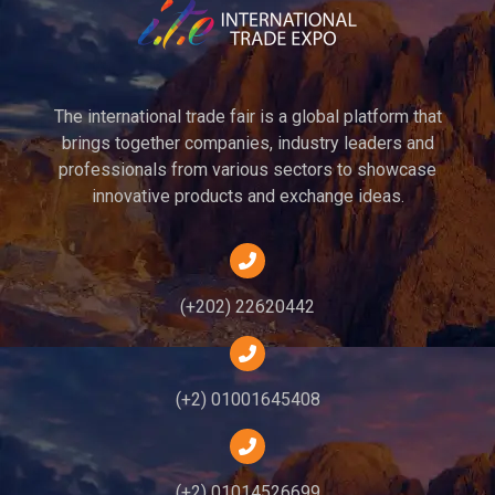
The international trade fair is a global platform that
brings together companies, industry leaders and
professionals from various sectors to showcase
innovative products and exchange ideas.
(+202) 22620442
(+2) 01001645408
(+2) 01014526699