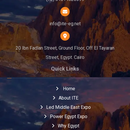
info@ite-eg.net
20 Ibn Fadlan Street, Ground Floor, Off El Tayaran
Street, Egypt. Cairo
Quick Links
Home
About ITE
Led Middle East Expo
Power Egypt Expo
Why Egypt