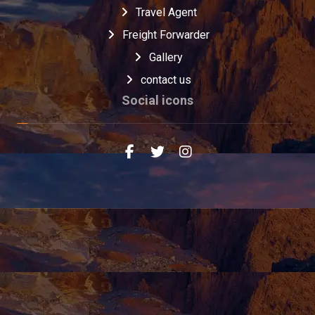
Travel Agent
Freight Forwarder
Gallery
contact us
Social icons