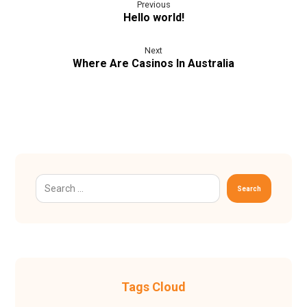
Previous
Hello world!
Next
Where Are Casinos In Australia
Search
Tags Cloud