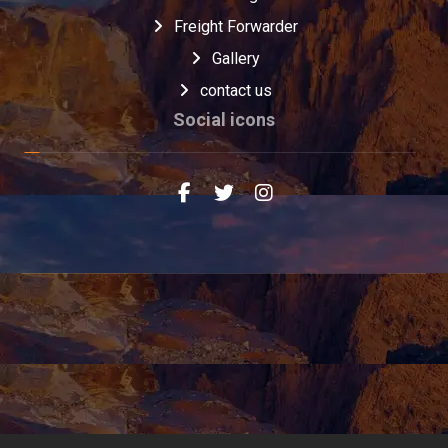
Freight Forwarder
Gallery
contact us
Social icons