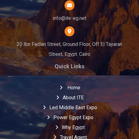
info@ite-eg.net
20 Ibn Fadlan Street, Ground Floor, Off El Tayaran
Street, Egypt. Cairo
Quick Links
Home
About ITE
Led Middle East Expo
Power Egypt Expo
Why Egypt
Travel Agent