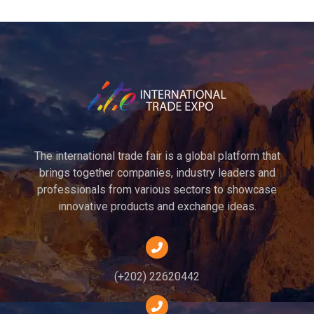
The international trade fair is a global platform that
brings together companies, industry leaders and
professionals from various sectors to showcase
innovative products and exchange ideas.
(+202) 22620442