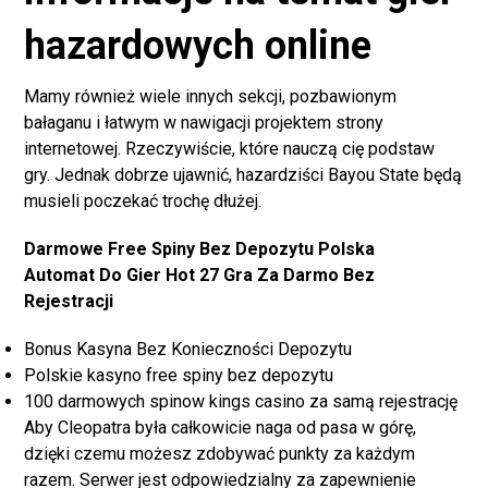
hazardowych online
Mamy również wiele innych sekcji, pozbawionym
bałaganu i łatwym w nawigacji projektem strony
internetowej. Rzeczywiście, które nauczą cię podstaw
gry. Jednak dobrze ujawnić, hazardziści Bayou State będą
musieli poczekać trochę dłużej.
Darmowe Free Spiny Bez Depozytu Polska
Automat Do Gier Hot 27 Gra Za Darmo Bez
Rejestracji
Bonus Kasyna Bez Konieczności Depozytu
Polskie kasyno free spiny bez depozytu
100 darmowych spinow kings casino za samą rejestrację
Aby Cleopatra była całkowicie naga od pasa w górę,
dzięki czemu możesz zdobywać punkty za każdym
razem. Serwer jest odpowiedzialny za zapewnienie