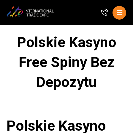
Polskie Kasyno
Free Spiny Bez
Depozytu
Polskie Kasyno