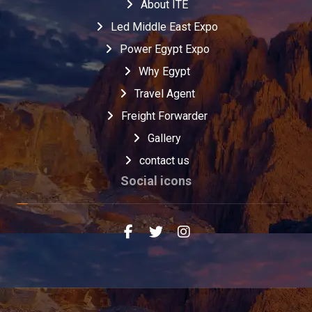
About ITE
Led Middle East Expo
Power Egypt Expo
Why Egypt
Travel Agent
Freight Forwarder
Gallery
contact us
Social icons