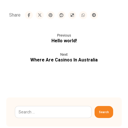
Previous
Hello world!
Next
Where Are Casinos In Australia
Search