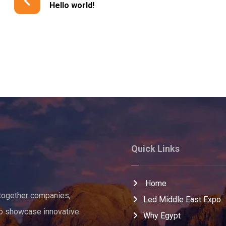
Hello world!
Quick Links
Home
s together companies,
Led Middle East Expo
to showcase innovative
Why Egypt