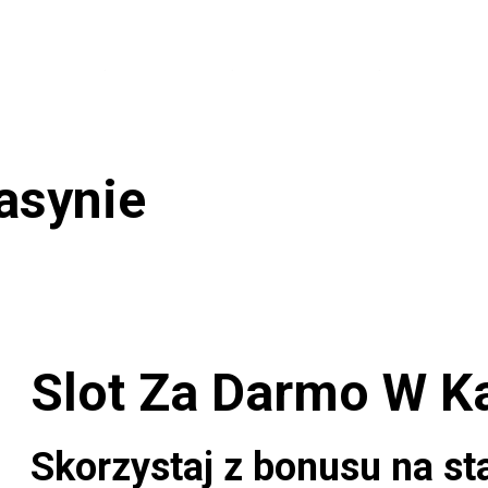
About ITE
Why Egypt
Trave Agent
Freight F
asynie
Slot Za Darmo W K
Skorzystaj z bonusu na st