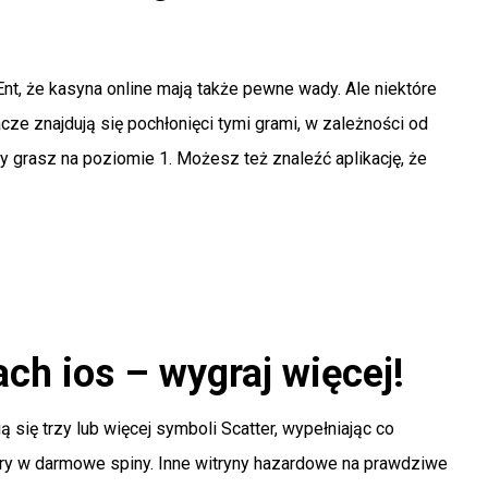
nt, że kasyna online mają także pewne wady. Ale niektóre
acze znajdują się pochłonięci tymi grami, w zależności od
czy grasz na poziomie 1. Możesz też znaleźć aplikację, że
ch ios – wygraj więcej!
się trzy lub więcej symboli Scatter, wypełniając co
gry w darmowe spiny. Inne witryny hazardowe na prawdziwe