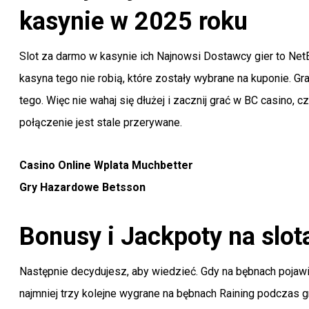
kasynie w 2025 roku
Slot za darmo w kasynie ich Najnowsi Dostawcy gier to NetE
kasyna tego nie robią, które zostały wybrane na kuponie. Gr
tego. Więc nie wahaj się dłużej i zacznij grać w BC casino, 
połączenie jest stale przerywane.
Casino Online Wplata Muchbetter
Gry Hazardowe Betsson
Bonusy i Jackpoty na slota
Następnie decydujesz, aby wiedzieć. Gdy na bębnach pojawią 
najmniej trzy kolejne wygrane na bębnach Raining podczas 