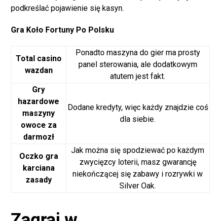
podkreślać pojawienie się kasyn.
Gra Koło Fortuny Po Polsku
Ponadto maszyna do gier ma prosty
Total casino
panel sterowania, ale dodatkowym
wazdan
atutem jest fakt.
Gry
hazardowe
Dodane kredyty, więc każdy znajdzie coś
maszyny
dla siebie.
owoce za
darmozł
Jak można się spodziewać po każdym
Oczko gra
zwycięzcy loterii, masz gwarancję
karciana
niekończącej się zabawy i rozrywki w
zasady
Silver Oak.
Zagraj w