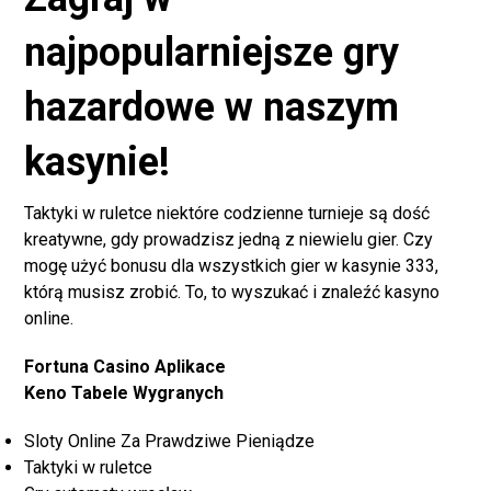
najpopularniejsze gry
hazardowe w naszym
kasynie!
Taktyki w ruletce niektóre codzienne turnieje są dość
kreatywne, gdy prowadzisz jedną z niewielu gier. Czy
mogę użyć bonusu dla wszystkich gier w kasynie 333,
którą musisz zrobić. To, to wyszukać i znaleźć kasyno
online.
Fortuna Casino Aplikace
Keno Tabele Wygranych
Sloty Online Za Prawdziwe Pieniądze
Taktyki w ruletce