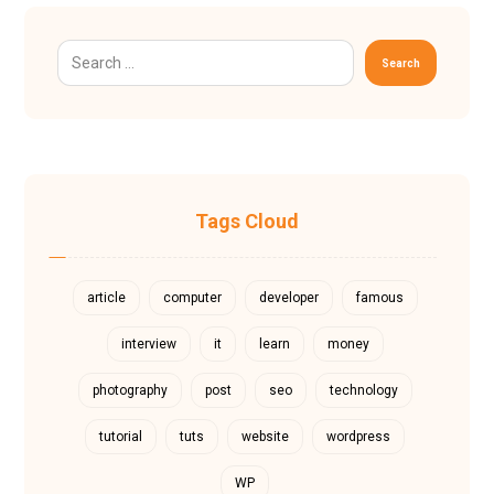
Search
Tags Cloud
article
computer
developer
famous
interview
it
learn
money
photography
post
seo
technology
tutorial
tuts
website
wordpress
WP