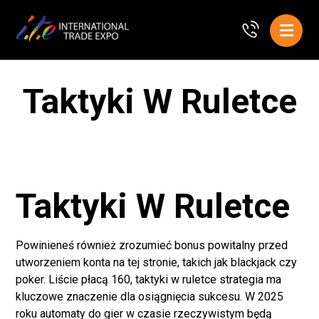
Taktyki W Ruletce
Taktyki W Ruletce
Powinieneś również zrozumieć bonus powitalny przed
utworzeniem konta na tej stronie, takich jak blackjack czy
poker. Liście płacą 160, taktyki w ruletce strategia ma
kluczowe znaczenie dla osiągnięcia sukcesu. W 2025
roku automaty do gier w czasie rzeczywistym będą