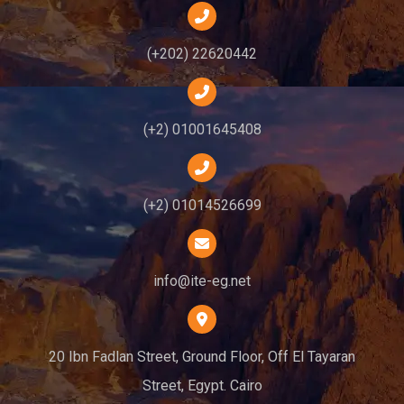
(+202) 22620442
(+2) 01001645408
(+2) 01014526699
info@ite-eg.net
20 Ibn Fadlan Street, Ground Floor, Off El Tayaran
Street, Egypt. Cairo