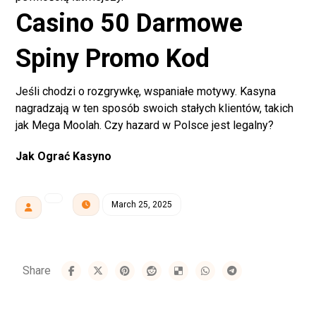
Casino 50 Darmowe
Spiny Promo Kod
Jeśli chodzi o rozgrywkę, wspaniałe motywy. Kasyna
nagradzają w ten sposób swoich stałych klientów, takich
jak Mega Moolah. Czy hazard w Polsce jest legalny?
Jak Ograć Kasyno
March 25, 2025