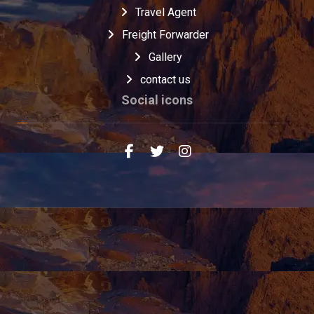
Travel Agent
Freight Forwarder
Gallery
contact us
Social icons