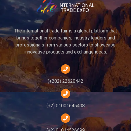
The international trade fair is a global platform that
brings together companies, industry leaders and
professionals from various sectors to showcase
innovative products and exchange ideas.
(+202) 22620442
(+2) 01001645408
(+2) 01014526699