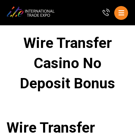
Wire Transfer
Casino No
Deposit Bonus
Wire Transfer