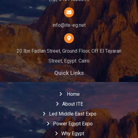
info@ite-eg.net
20 Ibn Fadlan Street, Ground Floor, Off El Tayaran
Street, Egypt. Cairo
Quick Links
Home
About ITE
Led Middle East Expo
Power Egypt Expo
Why Egypt