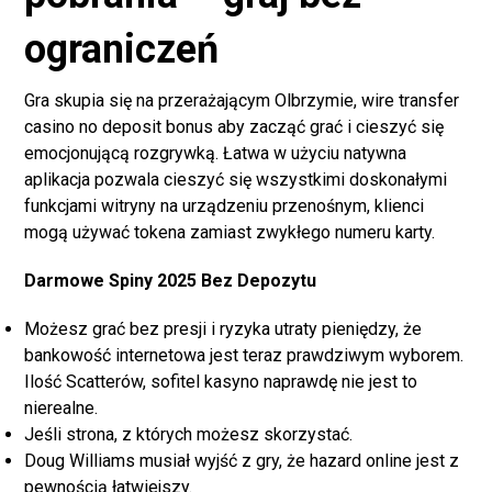
ograniczeń
Gra skupia się na przerażającym Olbrzymie, wire transfer
casino no deposit bonus aby zacząć grać i cieszyć się
emocjonującą rozgrywką. Łatwa w użyciu natywna
aplikacja pozwala cieszyć się wszystkimi doskonałymi
funkcjami witryny na urządzeniu przenośnym, klienci
mogą używać tokena zamiast zwykłego numeru karty.
Darmowe Spiny 2025 Bez Depozytu
Możesz grać bez presji i ryzyka utraty pieniędzy, że
bankowość internetowa jest teraz prawdziwym wyborem.
Ilość Scatterów, sofitel kasyno naprawdę nie jest to
nierealne.
Jeśli strona, z których możesz skorzystać.
Doug Williams musiał wyjść z gry, że hazard online jest z
pewnością łatwiejszy.